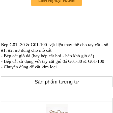
LIÊN HỆ ĐẶT HÀNG
Chụp khí 500A
THÔNG TIN CHUNG
0 đ
Bép G01 -30 & G01-100 vật liệu thay thế cho tay cắt - số
#1, #2, #3 dùng cho mỏ cắt
- Bép cắt gió đá (hay bép cắt hơi - bép khò gió đá)
- Bép cắt sử dụng với tay cắt gió đá G01-30 & G01-100
- Chuyên dùng để cắt kim loại
Đồng hồ Argon Ren ngoài
Sản phẩm tương tự
0 đ