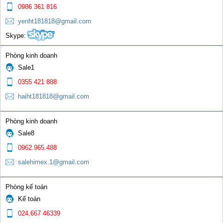
0986 361 816
yenht181818@gmail.com
Skype:
Phòng kinh doanh
Sale1
Que hàn gang Ni58
0355 421 888
haiht181818@gmail.com
0 đ
Phòng kinh doanh
Sale8
0962.965.488
salehimex.1@gmail.com
Que hàn gang Ni98
Phòng kế toán
Kế toán
0 đ
024.667 46339