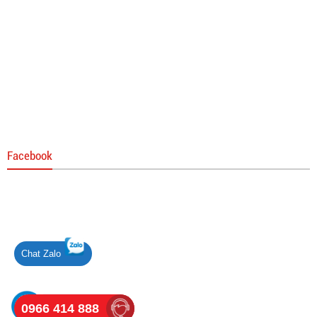
0 đ
Tay cắt G01-100
0 đ
Facebook
Chat Zalo
0966 414 888