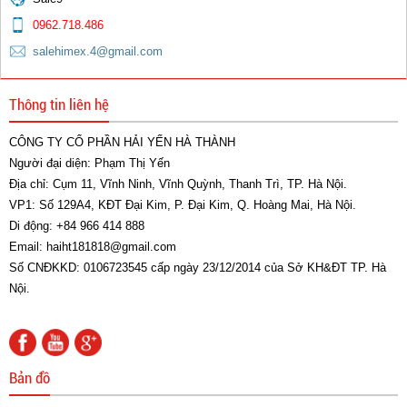
Tay cắt G01-30 Tốt
0962.718.486
salehimex.4@gmail.com
0 đ
Thông tin liên hệ
CÔNG TY CỔ PHẦN HẢI YẾN HÀ THÀNH
Người đại diện: Phạm Thị Yến
Địa chỉ: Cụm 11, Vĩnh Ninh, Vĩnh Quỳnh, Thanh Trì, TP. Hà Nội.
Tay cắt G01-100
VP1: Số 129A4, KĐT Đại Kim, P. Đại Kim, Q. Hoàng Mai, Hà Nội.
Di động: +84 966 414 888
0 đ
Email: haiht181818@gmail.com
Số CNĐKKD: 0106723545 cấp ngày 23/12/2014 của Sở KH&ĐT TP. Hà
Nội.
Bản đồ
Chụp khí 500A