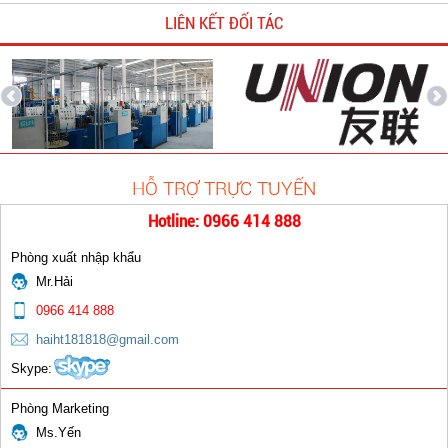
Chụp sứ mỏ hàn TIG
LIÊN KẾT ĐỐI TÁC
0 đ
HỖ TRỢ TRỰC TUYẾN
Chuôi dài
Hotline: 0966 414 888
0 đ
Phòng xuất nhập khẩu
Mr.Hải
0966 414 888
haiht181818@gmail.com
Skype:
Giắc Cái 10 -25; 35- 50; 50-75
Phòng Marketing
Ms.Yến
0 đ