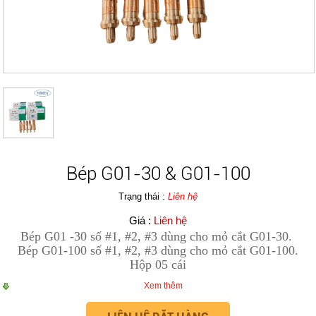
Chụp khí 500A
0 đ
Bép G01-30 & G01-100
Trạng thái :
Liên hệ
Giá :
Liên hệ
Bép G01 -30 số #1, #2, #3 dùng cho mỏ cắt G01-30.
Tay cắt G01-100
Bép G01-100 số #1, #2, #3 dùng cho mỏ cắt G01-100.
Hộp 05 cái
0 đ
Xem thêm