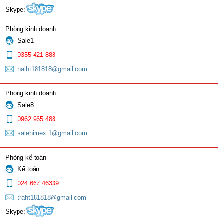
Skype:
Phòng kinh doanh
Sale1
Chuôi dài
0355 421 888
haiht181818@gmail.com
0 đ
Phòng kinh doanh
Sale8
0962.965.488
salehimex.1@gmail.com
Giắc Cái 10 -25; 35- 50; 50-75
Phòng kế toán
Kế toán
0 đ
024.667 46339
traht181818@gmail.com
Skype: