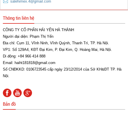
salehimex.4@gmail.com
0 đ
Thông tin liên hệ
CÔNG TY CỔ PHẦN HẢI YẾN HÀ THÀNH
Người đại diện: Phạm Thị Yến
Địa chỉ: Cụm 11, Vĩnh Ninh, Vĩnh Quỳnh, Thanh Trì, TP. Hà Nội.
Cáp hàn
VP1: Số 129A4, KĐT Đại Kim, P. Đại Kim, Q. Hoàng Mai, Hà Nội.
Di động: +84 966 414 888
0 đ
Email: haiht181818@gmail.com
Số CNĐKKD: 0106723545 cấp ngày 23/12/2014 của Sở KH&ĐT TP. Hà
Nội.
Bản đồ
Tay cắt G01-30 Tốt
0 đ