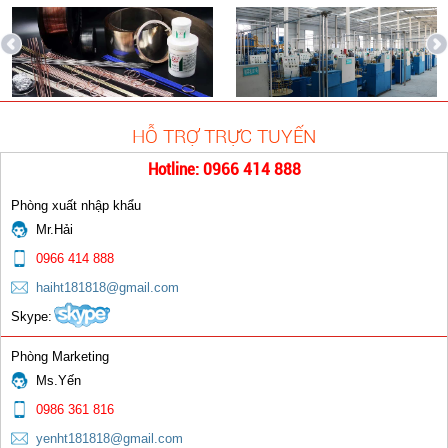
HỖ TRỢ TRỰC TUYẾN
Que hàn TIG Inox ER308L
Hotline: 0966 414 888
0 đ
Phòng xuất nhập khẩu
Mr.Hải
0966 414 888
haiht181818@gmail.com
Skype:
Chụp sứ mỏ hàn TIG
Phòng Marketing
Ms.Yến
0 đ
0986 361 816
yenht181818@gmail.com