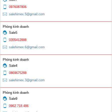
Kìm hàn
0976087806
0 đ
salehimex.5@gmail.com
Phòng kinh doanh
Sale5
0355412888
salehimex.6@gmail.com
Bép G01-30 & G01-100
Phòng kinh doanh
0 đ
Sale4
0869675288
salehimex.3@gmail.com
Phòng kinh doanh
Sale9
Nối bép đồng vàng ren ngoài 350A
0962.718.486