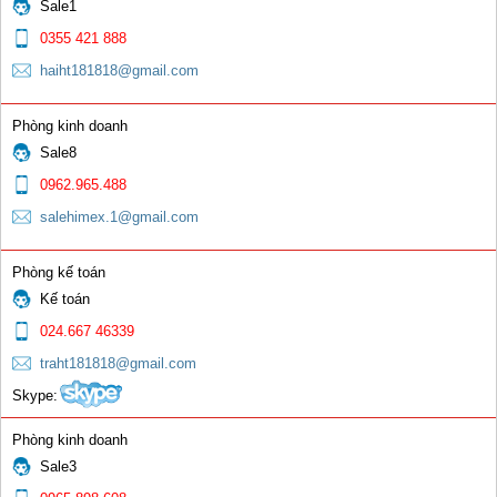
Sale1
Chuôi dài
0355 421 888
haiht181818@gmail.com
0 đ
Phòng kinh doanh
Sale8
0962.965.488
salehimex.1@gmail.com
Giắc Cái 10 -25; 35- 50; 50-75
Phòng kế toán
Kế toán
0 đ
024.667 46339
traht181818@gmail.com
Skype:
Phòng kinh doanh
Sale3
Que hàn gang Ni58