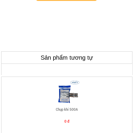
0 đ
THÔNG TIN CHUNG
Tay cắt G01-30 Tốt
Sản phẩm tương tự
0 đ
Chụp khí 500A
0 đ