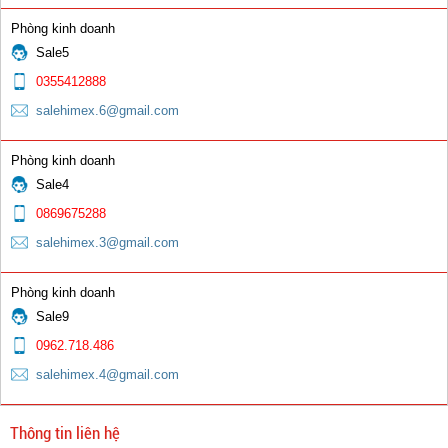
Phòng kinh doanh
Sale5
0355412888
salehimex.6@gmail.com
Bép G01-30 & G01-100
Phòng kinh doanh
0 đ
Sale4
0869675288
salehimex.3@gmail.com
Phòng kinh doanh
Sale9
Nối bép đồng vàng ren ngoài 350A
0962.718.486
salehimex.4@gmail.com
0 đ
Thông tin liên hệ