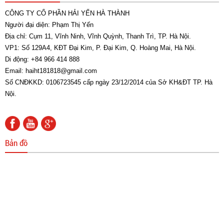
CÔNG TY CỔ PHẦN HẢI YẾN HÀ THÀNH
Người đại diện: Phạm Thị Yến
Địa chỉ: Cụm 11, Vĩnh Ninh, Vĩnh Quỳnh, Thanh Trì, TP. Hà Nội.
Cổ Cong 500A
VP1: Số 129A4, KĐT Đại Kim, P. Đại Kim, Q. Hoàng Mai, Hà Nội.
Di động: +84 966 414 888
0 đ
Email: haiht181818@gmail.com
Số CNĐKKD: 0106723545 cấp ngày 23/12/2014 của Sở KH&ĐT TP. Hà
Nội.
Bản đồ
Cáp hàn
0 đ