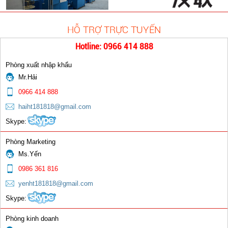
HỖ TRỢ TRỰC TUYẾN
Que hàn TIG Inox ER308L
Hotline: 0966 414 888
0 đ
Phòng xuất nhập khẩu
Mr.Hải
0966 414 888
haiht181818@gmail.com
Skype:
Chụp sứ mỏ hàn TIG
Phòng Marketing
Ms.Yến
0 đ
0986 361 816
yenht181818@gmail.com
Skype:
Phòng kinh doanh