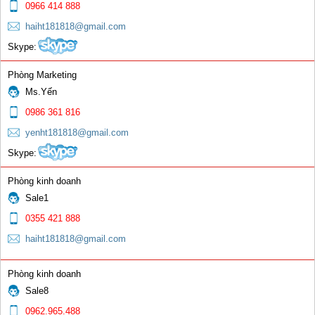
0966 414 888
haiht181818@gmail.com
Skype:
Chụp sứ mỏ hàn TIG
Phòng Marketing
Ms.Yến
0 đ
0986 361 816
yenht181818@gmail.com
Skype:
Phòng kinh doanh
Sale1
Chuôi dài
0355 421 888
haiht181818@gmail.com
0 đ
Phòng kinh doanh
Sale8
0962.965.488