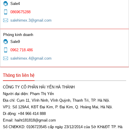
0 đ
Sale4
0869675288
salehimex.3@gmail.com
Phòng kinh doanh
Sale9
Nối bép đồng vàng ren ngoài 350A
0962.718.486
salehimex.4@gmail.com
0 đ
Thông tin liên hệ
CÔNG TY CỔ PHẦN HẢI YẾN HÀ THÀNH
Người đại diện: Phạm Thị Yến
Địa chỉ: Cụm 11, Vĩnh Ninh, Vĩnh Quỳnh, Thanh Trì, TP. Hà Nội.
Cổ Cong 500A
VP1: Số 129A4, KĐT Đại Kim, P. Đại Kim, Q. Hoàng Mai, Hà Nội.
Di động: +84 966 414 888
0 đ
Email: haiht181818@gmail.com
Số CNĐKKD: 0106723545 cấp ngày 23/12/2014 của Sở KH&ĐT TP. Hà