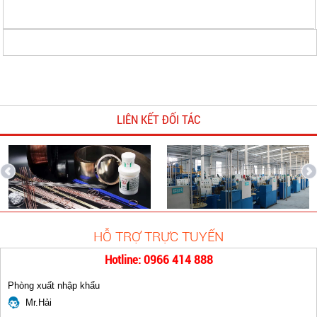
Khuyên hàn đồng
LIÊN KẾT ĐỐI TÁC
0 đ
HỖ TRỢ TRỰC TUYẾN
Que hàn TIG Inox ER308L
Hotline: 0966 414 888
0 đ
Phòng xuất nhập khẩu
Mr.Hải