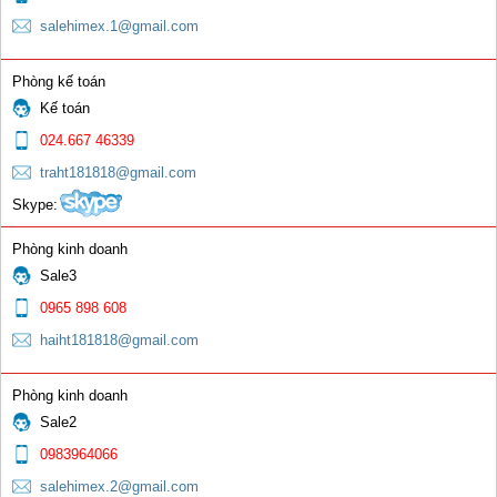
salehimex.1@gmail.com
Giắc Cái 10 -25; 35- 50; 50-75
Phòng kế toán
Kế toán
0 đ
024.667 46339
traht181818@gmail.com
Skype:
Phòng kinh doanh
Sale3
Que hàn gang Ni58
0965 898 608
0 đ
haiht181818@gmail.com
Phòng kinh doanh
Sale2
0983964066
salehimex.2@gmail.com