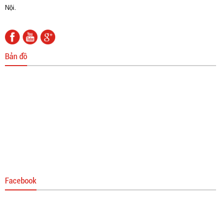
Nội.
Bản đồ
Cáp hàn
0 đ
Tay cắt G01-30 Tốt
0 đ
Facebook