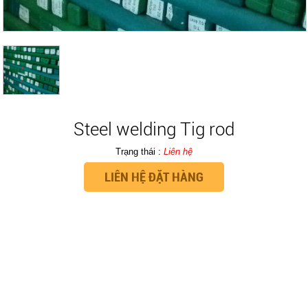
Steel welding Tig rod
Trạng thái :
Liên hệ
Chụp khí 500A
LIÊN HỆ ĐẶT HÀNG
0 đ
THÔNG TIN CHUNG
Tay cắt G01-30 Tốt